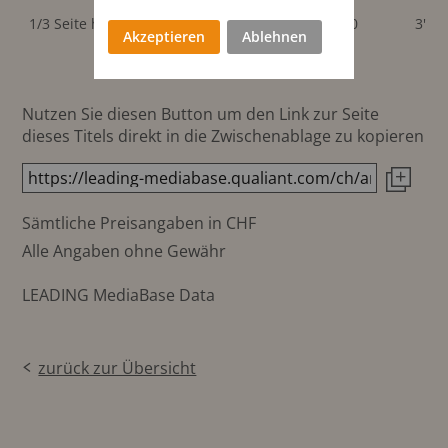
65x245
1/3 Seite hoch
75x285 mm
3'200
3'20
mm
Akzeptieren
Ablehnen
Nutzen Sie diesen Button um den Link zur Seite
dieses Titels direkt in die Zwischenablage zu kopieren
Sämtliche Preisangaben in CHF
Alle Angaben ohne Gewähr
LEADING MediaBase Data
zurück zur Übersicht