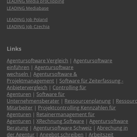
LEADING Media proClipping
LEADING Mediabase
LEADING Job Poland
LEADING Job Czechia
Links
Agentursoftware Vergleich
|
Agentursoftware
einführen
|
Agentursoftware
wechseln
|
Agentursoftware &
Projektmanagement
|
Software für Zeiterfassung -
Anbietervergleich
|
Controlling für
Agenturen
|
Software für
Unternehmensberater
|
Ressourcenplanung
|
Ressour
Mitarbeiter
|
Projektcontrolling Kennzahlen für
Agenturen
|
Retainermanagement für
Agenturen
|
XRechnung Software
|
Agentursoftware
Beratung
|
Agentursoftware Schweiz
|
Abrechung in
der Agentur
|
Angebot schreiben
|
Arbeitszeit