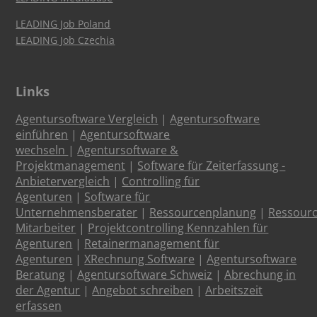
LEADING Job Poland
LEADING Job Czechia
Links
Agentursoftware Vergleich
|
Agentursoftware
einführen
|
Agentursoftware
wechseln
|
Agentursoftware &
Projektmanagement
|
Software für Zeiterfassung -
Anbietervergleich
|
Controlling für
Agenturen
|
Software für
Unternehmensberater
|
Ressourcenplanung
|
Ressour
Mitarbeiter
|
Projektcontrolling Kennzahlen für
Agenturen
|
Retainermanagement für
Agenturen
|
XRechnung Software
|
Agentursoftware
Beratung
|
Agentursoftware Schweiz
|
Abrechung in
der Agentur
|
Angebot schreiben
|
Arbeitszeit
erfassen