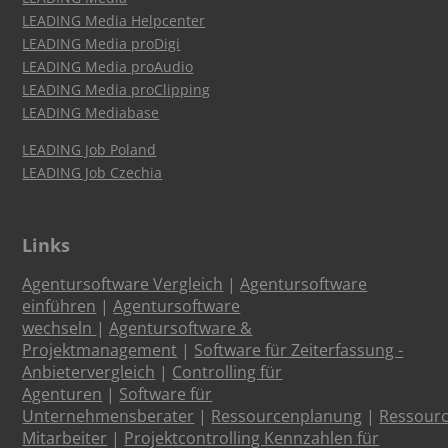
LEADING Media Helpcenter
LEADING Media proDigi
LEADING Media proAudio
LEADING Media proClipping
LEADING Mediabase
LEADING Job Poland
LEADING Job Czechia
Links
Agentursoftware Vergleich
|
Agentursoftware
einführen
|
Agentursoftware
wechseln
|
Agentursoftware &
Projektmanagement
|
Software für Zeiterfassung -
Anbietervergleich
|
Controlling für
Agenturen
|
Software für
Unternehmensberater
|
Ressourcenplanung
|
Ressour
Mitarbeiter
|
Projektcontrolling Kennzahlen für