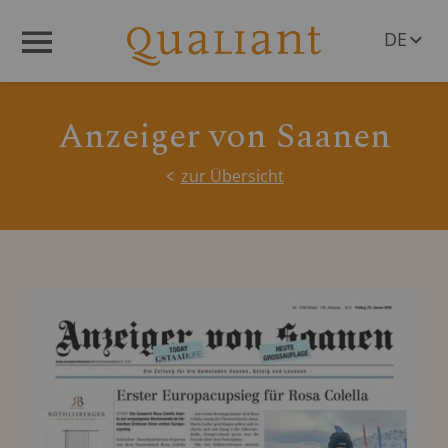
DE
Menü
EN
Anzeiger von Saanen
zur Übersicht