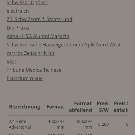
Schweizer Optiker
electra.ch
ZBl Schw.Zentr. f. Staats- und
Die Praxis
Alma - HSG Alumni Magazin
Schweizerische Hauseigentümer / Split Nord-West
zsr/rds Zeitschrift für
Visit
Tribuna Medica Ticinese
Espazium revue
Format
Preis
Preis S/
Bezeichnung
Format
abfallend
S/W
abfallen
2/1 Seite
400x247
420x297
6'280
6'28
Advertorial
mm
mm