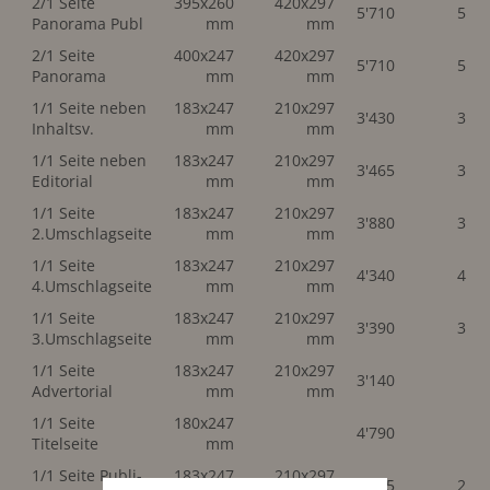
2/1 Seite
395x260
420x297
5'710
5'71
Panorama Publ
mm
mm
2/1 Seite
400x247
420x297
5'710
5'71
Panorama
mm
mm
1/1 Seite neben
183x247
210x297
3'430
3'43
Inhaltsv.
mm
mm
1/1 Seite neben
183x247
210x297
3'465
3'46
Editorial
mm
mm
1/1 Seite
183x247
210x297
3'880
3'88
2.Umschlagseite
mm
mm
1/1 Seite
183x247
210x297
4'340
4'34
4.Umschlagseite
mm
mm
1/1 Seite
183x247
210x297
3'390
3'39
3.Umschlagseite
mm
mm
1/1 Seite
183x247
210x297
3'140
Advertorial
mm
mm
1/1 Seite
180x247
4'790
Titelseite
mm
1/1 Seite Publi-
183x247
210x297
2'855
2'85