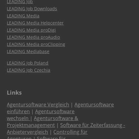
LEADING Job
LEADING Job Downloads
LEADING Media
LEADING Media Helpcenter
LEADING Media proDigi
LEADING Media proAudio
LEADING Media proClipping
LEADING Mediabase
LEADING Job Poland
LEADING Job Czechia
Links
Agentursoftware Vergleich
|
Agentursoftware
einführen
|
Agentursoftware
wechseln
|
Agentursoftware &
Projektmanagement
|
Software für Zeiterfassung -
Anbietervergleich
|
Controlling für
Agenturen
|
Software für