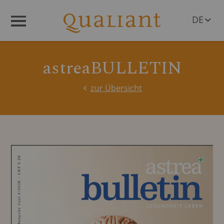
DE
Menü
EN
astreaBULLETIN
zur Übersicht