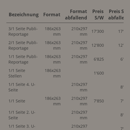
Format
Preis
Preis S/
Bezeichnung
Format
abfallend
S/W
abfallen
3/1 Seite Publi-
186x263
210x297
17'300
17'30
Reportage
mm
mm
2/1 Seite Publi-
186x263
210x297
12'800
12'80
Reportage
mm
mm
1/1 Seite Publi-
186x263
210x297
6'825
6'82
Reportage
mm
mm
1/1 Seite
186x263
1'600
Stellen
mm
1/1 Seite 4. U-
210x297
8'30
Seite
mm
186x263
210x297
1/1 Seite
7'850
7'85
mm
mm
1/1 Seite 2. U-
210x297
8'10
Seite
mm
1/1 Seite 3. U-
210x297
7'90