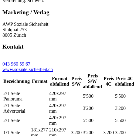
Verbreitung: Schweiz
Marketing / Verlag
AWP Soziale Sicherheit
Sihlquai 253
8005 Zürich
Kontakt
043 960 59 67
www.soziale-sicherheit.ch
Preis
Format
Preis
Preis
Preis 4C
Bezeichnung
Format
S/W
abfallend
S/W
4C
abfallend
abfallend
2/1 Seite
420x297
5'500
5'500
Panorama
mm
2/1 Seite
420x297
3'200
3'200
Advertorial
mm
420x297
2/1 Seite
5'500
5'500
mm
181x277
210x297
1/1 Seite
3'200
3'200
3'200
3'200
mm
mm