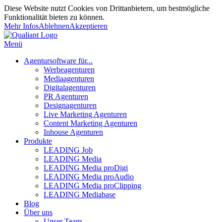
Diese Website nutzt Cookies von Drittanbietern, um bestmögliche
Funktionalität bieten zu können.
Mehr Infos
Ablehnen
Akzeptieren
Menü
Agentursoftware für...
Werbeagenturen
Mediaagenturen
Digitalagenturen
PR Agenturen
Designagenturen
Live Marketing Agenturen
Content Marketing Agenturen
Inhouse Agenturen
Produkte
LEADING Job
LEADING Media
LEADING Media proDigi
LEADING Media proAudio
LEADING Media proClipping
LEADING Mediabase
Blog
Über uns
Unser Team