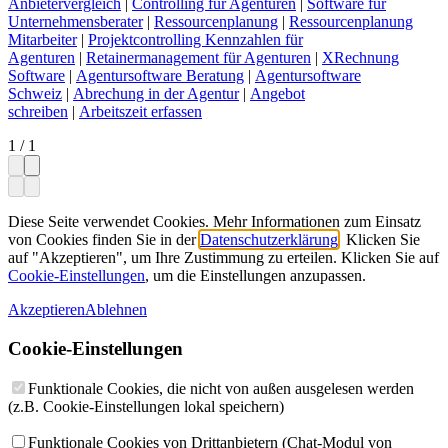
Anbietervergleich
|
Controlling für Agenturen
|
Software für
Unternehmensberater
|
Ressourcenplanung
|
Ressourcenplanung
Mitarbeiter
|
Projektcontrolling Kennzahlen für
Agenturen
|
Retainermanagement für Agenturen
|
XRechnung
Software
|
Agentursoftware Beratung
|
Agentursoftware
Schweiz
|
Abrechung in der Agentur
|
Angebot
schreiben
|
Arbeitszeit erfassen
1
/
1
Diese Seite verwendet Cookies. Mehr Informationen zum Einsatz
von Cookies finden Sie in der
Datenschutz­erklärung
. Klicken Sie
auf "Akzeptieren", um Ihre Zustimmung zu erteilen. Klicken Sie auf
Cookie-Einstellungen
, um die Einstellungen anzupassen.
Akzeptieren
Ablehnen
Cookie-Einstellungen
Funktionale Cookies, die nicht von außen ausgelesen werden
(z.B. Cookie-Einstellungen lokal speichern)
Funktionale Cookies von Drittanbietern (Chat-Modul von