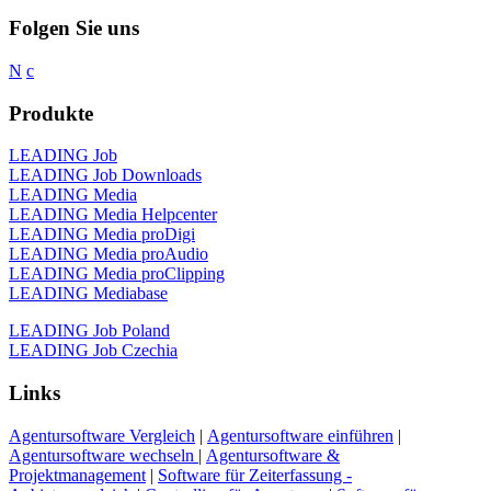
Folgen Sie uns
N
c
Produkte
LEADING Job
LEADING Job Downloads
LEADING Media
LEADING Media Helpcenter
LEADING Media proDigi
LEADING Media proAudio
LEADING Media proClipping
LEADING Mediabase
LEADING Job Poland
LEADING Job Czechia
Links
Agentursoftware Vergleich
|
Agentursoftware einführen
|
Agentursoftware wechseln
|
Agentursoftware &
Projektmanagement
|
Software für Zeiterfassung -