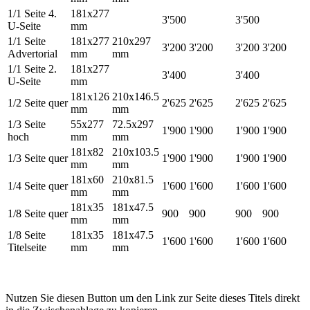
1/1 Seite 4.
181x277
3'500
3'500
U-Seite
mm
1/1 Seite
181x277
210x297
3'200
3'200
3'200
3'200
Advertorial
mm
mm
1/1 Seite 2.
181x277
3'400
3'400
U-Seite
mm
181x126
210x146.5
1/2 Seite quer
2'625
2'625
2'625
2'625
mm
mm
1/3 Seite
55x277
72.5x297
1'900
1'900
1'900
1'900
hoch
mm
mm
181x82
210x103.5
1/3 Seite quer
1'900
1'900
1'900
1'900
mm
mm
181x60
210x81.5
1/4 Seite quer
1'600
1'600
1'600
1'600
mm
mm
181x35
181x47.5
1/8 Seite quer
900
900
900
900
mm
mm
1/8 Seite
181x35
181x47.5
1'600
1'600
1'600
1'600
Titelseite
mm
mm
Nutzen Sie diesen Button um den Link zur Seite dieses Titels direkt