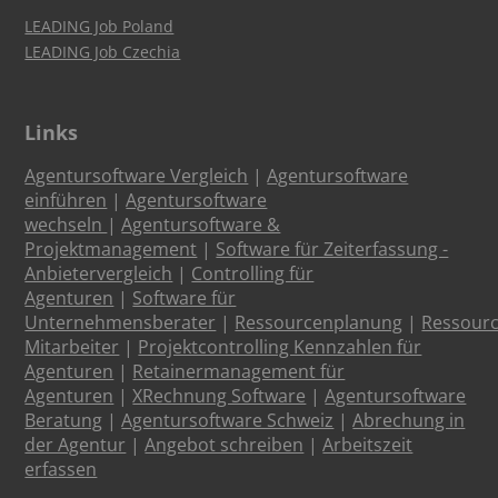
LEADING Job Poland
LEADING Job Czechia
Links
Agentursoftware Vergleich
|
Agentursoftware
einführen
|
Agentursoftware
wechseln
|
Agentursoftware &
Projektmanagement
|
Software für Zeiterfassung -
Anbietervergleich
|
Controlling für
Agenturen
|
Software für
Unternehmensberater
|
Ressourcenplanung
|
Ressour
Mitarbeiter
|
Projektcontrolling Kennzahlen für
Agenturen
|
Retainermanagement für
Agenturen
|
XRechnung Software
|
Agentursoftware
Beratung
|
Agentursoftware Schweiz
|
Abrechung in
der Agentur
|
Angebot schreiben
|
Arbeitszeit
erfassen