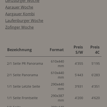
Lenzburger Woche
Aarauer Woche
Aargauer Kombi
Laufenburger Woche
Zofinger Woche
Preis
Preis
Bezeichnung
Format
S/W
4C
610x440
2/1 Seite PR Panorama
4'355
5'195
mm
610x440
2/1 Seite Panorama
5'443
6'283
mm
290x440
1/1 Seite Letzte Seite
3'931
4'351
mm
290x387
1/1 Seite Frontseite
4'200
4'620
mm