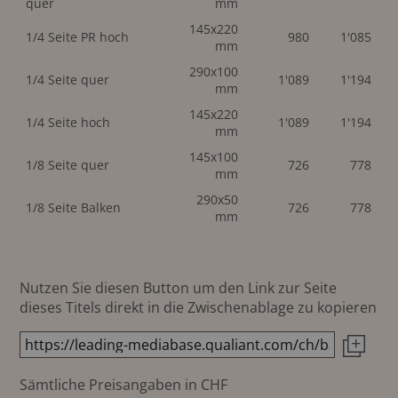
quer
mm
145x220
1/4 Seite PR hoch
980
1'085
mm
290x100
1/4 Seite quer
1'089
1'194
mm
145x220
1/4 Seite hoch
1'089
1'194
mm
145x100
1/8 Seite quer
726
778
mm
290x50
1/8 Seite Balken
726
778
mm
Nutzen Sie diesen Button um den Link zur Seite
dieses Titels direkt in die Zwischenablage zu kopieren
Sämtliche Preisangaben in CHF