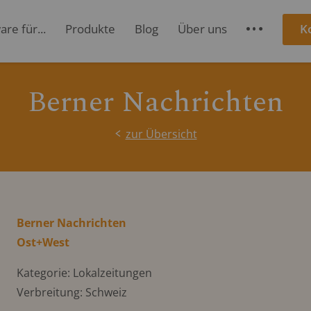
re für...
Produkte
Blog
Über uns
K
S
Berner Nachrichten
zur Übersicht
Berner Nachrichten
Ost+West
Kategorie: Lokalzeitungen
Verbreitung: Schweiz