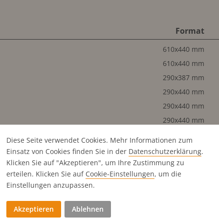
Format
610x440 mm
610x440 mm
290x387 mm
290x440 mm
290x440 mm
290x440 mm
290x440 mm
Diese Seite verwendet Cookies. Mehr Informationen zum
290x440 mm
Einsatz von Cookies finden Sie in der
Datenschutz­erklärung
.
290x440 mm
Klicken Sie auf "Akzeptieren", um Ihre Zustimmung zu
erteilen. Klicken Sie auf
Cookie-Einstellungen
, um die
290x440 mm
Einstellungen anzupassen.
290x440 mm
145x440 mm
Akzeptieren
Ablehnen