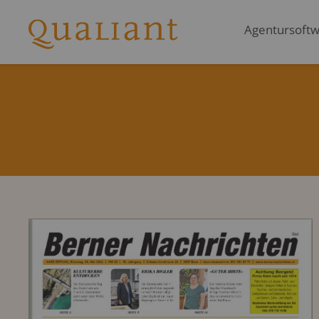
Agentursoftwa