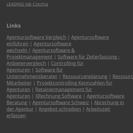
LEADING Job Czechia
Links
Agentursoftware Vergleich
|
Agentursoftware
einführen
|
Agentursoftware
wechseln
|
Agentursoftware &
Projektmanagement
|
Software für Zeiterfassung -
Anbietervergleich
|
Controlling für
Agenturen
|
Software für
Unternehmensberater
|
Ressourcenplanung
|
Ressour
Mitarbeiter
|
Projektcontrolling Kennzahlen für
Agenturen
|
Retainermanagement für
Agenturen
|
XRechnung Software
|
Agentursoftware
Beratung
|
Agentursoftware Schweiz
|
Abrechung in
der Agentur
|
Angebot schreiben
|
Arbeitszeit
erfassen