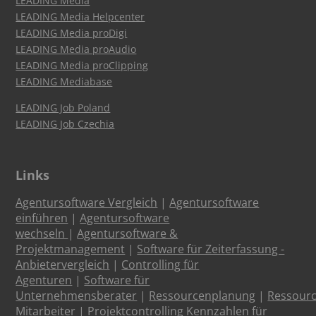
LEADING Media
LEADING Media Helpcenter
LEADING Media proDigi
LEADING Media proAudio
LEADING Media proClipping
LEADING Mediabase
LEADING Job Poland
LEADING Job Czechia
Links
Agentursoftware Vergleich
|
Agentursoftware
einführen
|
Agentursoftware
wechseln
|
Agentursoftware &
Projektmanagement
|
Software für Zeiterfassung -
Anbietervergleich
|
Controlling für
Agenturen
|
Software für
Unternehmensberater
|
Ressourcenplanung
|
Ressour
Mitarbeiter
|
Projektcontrolling Kennzahlen für