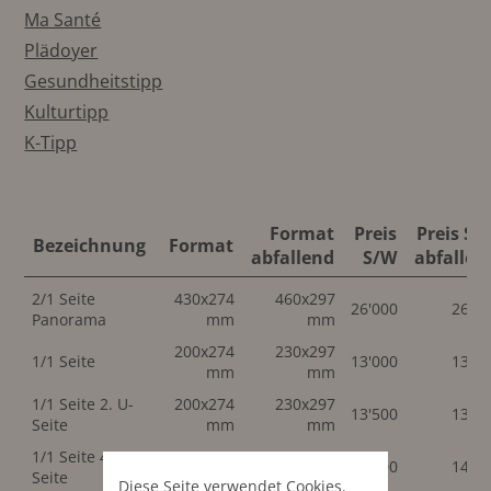
Ma Santé
Plädoyer
Gesundheitstipp
Kulturtipp
K-Tipp
Format
Preis
Preis S/
Bezeichnung
Format
abfallend
S/W
abfallen
2/1 Seite
430x274
460x297
26'000
26'0
Panorama
mm
mm
200x274
230x297
1/1 Seite
13'000
13'0
mm
mm
1/1 Seite 2. U-
200x274
230x297
13'500
13'5
Seite
mm
mm
1/1 Seite 4. U-
200x174
230x297
14'000
14'0
Seite
mm
mm
Diese Seite verwendet Cookies.