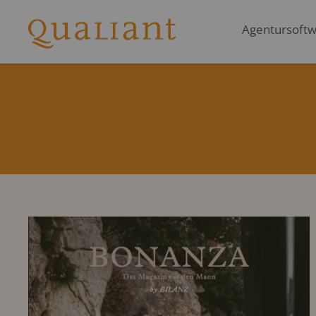
Agentursoftwa