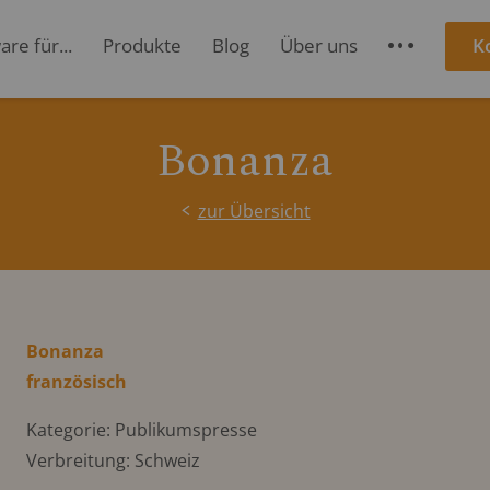
re für...
Produkte
Blog
Über uns
K
S
Bonanza
zur Übersicht
Bonanza
französisch
Kategorie: Publikumspresse
Verbreitung: Schweiz