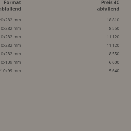
Format
Preis 4C
abfallend
abfallend
20x282 mm
18'810
10x282 mm
8'550
10x282 mm
11'120
10x282 mm
11'120
10x282 mm
8'550
10x139 mm
6'600
210x99 mm
5'640