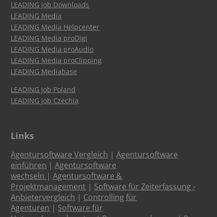
LEADING Job Downloads
LEADING Media
LEADING Media Helpcenter
LEADING Media proDigi
LEADING Media proAudio
LEADING Media proClipping
LEADING Mediabase
LEADING Job Poland
LEADING Job Czechia
Links
Agentursoftware Vergleich
|
Agentursoftware
einführen
|
Agentursoftware
wechseln
|
Agentursoftware &
Projektmanagement
|
Software für Zeiterfassung -
Anbietervergleich
|
Controlling für
Agenturen
|
Software für