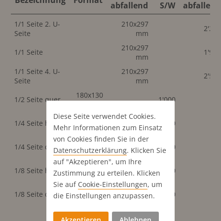
Bezeichnung
Format
abfallend
S/W
abfallend
1/1 Seite 2. U-
210x297
2'25
Seite
mm
210x297
1/1 Seite
1'90
mm
1/1 Seite 4. U-
210x297
2'50
Seite
mm
180x130
1/2 Seite quer
1'000
mm
Diese Seite verwendet Cookies.
88x130
1/4 Seite hoch
550
Mehr Informationen zum Einsatz
mm
von Cookies finden Sie in der
180x63
1/4 Seite quer
550
Datenschutz­erklärung
. Klicken Sie
mm
auf "Akzeptieren", um Ihre
88x63
1/8 Seite hoch
300
Zustimmung zu erteilen. Klicken
mm
Sie auf
Cookie-Einstellungen
, um
180x28
1/8 Seite quer
300
die Einstellungen anzupassen.
mm
Akzeptieren
Ablehnen