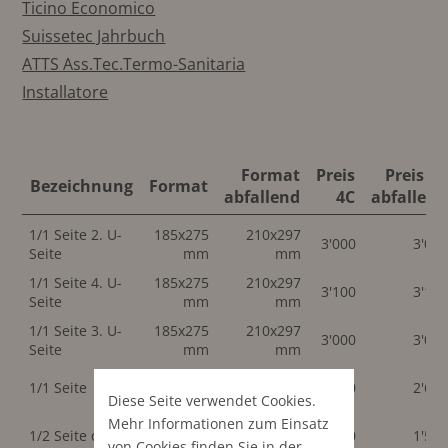
Ticino Economico
Suissetec Jahrbuch
ATTS Ass.Tec.Termo-Sanitaria
Installatore
Format
Preis
Preis 4C
Bezeichnung
Format
abfallend
4C
abfallend
1/1 Seite 2. U-
185x275
210x297
3'000
3'00
Seite
mm
mm
1/1 Seite 4. U-
185x275
210x297
3'100
3'10
Seite
mm
mm
1/1 Seite 3. U-
185x275
210x297
3'000
3'00
Seite
mm
mm
185x275
210x297
1/1 Seite
2'600
2'60
mm
mm
Diese Seite verwendet Cookies.
Mehr Informationen zum Einsatz
185x135
210x145
1/2 Seite quer
1'540
1'54
mm
mm
von Cookies finden Sie in der