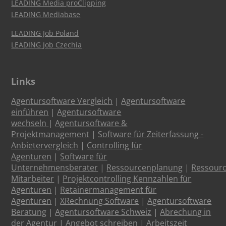
LEADING Media proClipping
LEADING Mediabase
LEADING Job Poland
LEADING Job Czechia
Links
Agentursoftware Vergleich
|
Agentursoftware
einführen
|
Agentursoftware
wechseln
|
Agentursoftware &
Projektmanagement
|
Software für Zeiterfassung -
Anbietervergleich
|
Controlling für
Agenturen
|
Software für
Unternehmensberater
|
Ressourcenplanung
|
Ressour
Mitarbeiter
|
Projektcontrolling Kennzahlen für
Agenturen
|
Retainermanagement für
Agenturen
|
XRechnung Software
|
Agentursoftware
Beratung
|
Agentursoftware Schweiz
|
Abrechung in
der Agentur
|
Angebot schreiben
|
Arbeitszeit