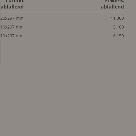
Format
Preis 4C
abfallend
abfallend
420x297 mm
11'000
210x297 mm
5'100
210x297 mm
6'150