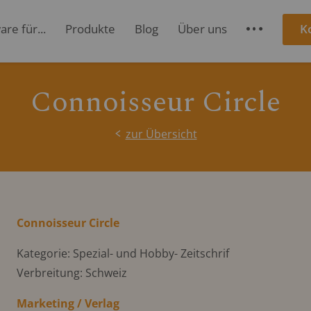
re für...
Produkte
Blog
Über uns
K
S
Connoisseur Circle
zur Übersicht
Connoisseur Circle
Kategorie: Spezial- und Hobby- Zeitschrif
Verbreitung: Schweiz
Marketing / Verlag