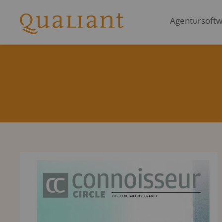
Agentursoftwa