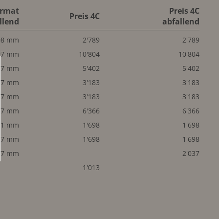
rmat
Preis 4C
Preis 4C
llend
abfallend
08 mm
2'789
2'789
97 mm
10'804
10'804
97 mm
5'402
5'402
97 mm
3'183
3'183
47 mm
3'183
3'183
47 mm
6'366
6'366
71 mm
1'698
1'698
47 mm
1'698
1'698
97 mm
2'037
1'013