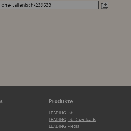
s
Produkte
LEADING Job
LEADING Job Downloads
LEADING Media