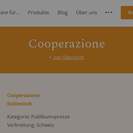
re für...
Produkte
Blog
Über uns
K
S
Cooperazione
zur Übersicht
Cooperazione
Italienisch
Kategorie: Publikumspresse
Verbreitung: Schweiz