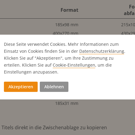
Fo
Format
abfa
185x98 mm
215x1
400x270 mm
430x2
185x270 mm
215x2
Diese Seite verwendet Cookies. Mehr Informationen zum
90x270 mm
105x2
Einsatz von Cookies finden Sie in der
Datenschutz­erklärung
.
Klicken Sie auf "Akzeptieren", um Ihre Zustimmung zu
185x133 mm
215x1
erteilen. Klicken Sie auf
Cookie-Einstellungen
, um die
400x133 mm
430x1
Einstellungen anzupassen.
185x65 mm
215x
90x133 mm
105x1
Akzeptieren
Ablehnen
58x2
185x31 mm
Titels direkt in die Zwischenablage zu kopieren