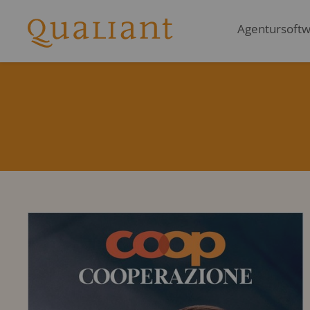
Agentursoftwa