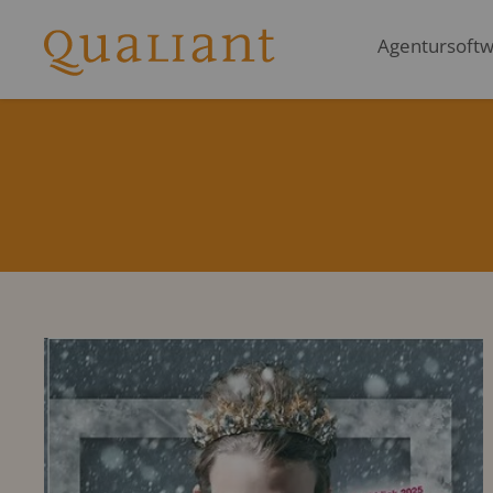
Agentursoftwa