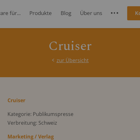
re für...
Produkte
Blog
Über uns
K
S
Cruiser
zur Übersicht
Cruiser
Kategorie: Publikumspresse
Verbreitung: Schweiz
Marketing / Verlag