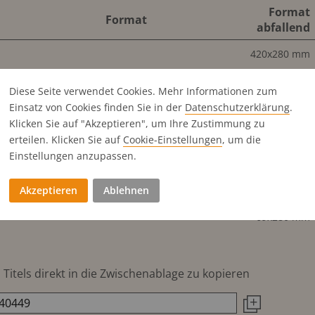
Format
Format
abfallend
420x280 mm
396x260 mm
420x280 mm
Diese Seite verwendet Cookies. Mehr Informationen zum
210x280 mm
Einsatz von Cookies finden Sie in der
Datenschutz­erklärung
.
210x280 mm
Klicken Sie auf "Akzeptieren", um Ihre Zustimmung zu
210x280 mm
erteilen. Klicken Sie auf
Cookie-Einstellungen
, um die
210x280 mm
Einstellungen anzupassen.
210x280 mm
Akzeptieren
Ablehnen
210x140 mm
69x280 mm
Titels direkt in die Zwischenablage zu kopieren