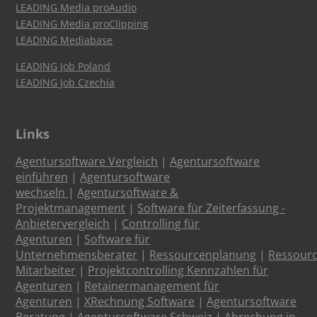
LEADING Media proAudio
LEADING Media proClipping
LEADING Mediabase
LEADING Job Poland
LEADING Job Czechia
Links
Agentursoftware Vergleich
|
Agentursoftware
einführen
|
Agentursoftware
wechseln
|
Agentursoftware &
Projektmanagement
|
Software für Zeiterfassung -
Anbietervergleich
|
Controlling für
Agenturen
|
Software für
Unternehmensberater
|
Ressourcenplanung
|
Ressour
Mitarbeiter
|
Projektcontrolling Kennzahlen für
Agenturen
|
Retainermanagement für
Agenturen
|
XRechnung Software
|
Agentursoftware