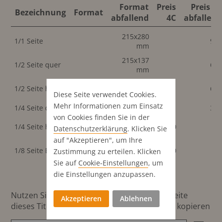
Format
Preis
Preis 4C
Bezeichnung
Format
abfallend
4C
abfallend
215x280
1/1 Seite
99
mm
215x137
1/2 Seite quer
63
mm
105x280
1/2 Seite hoch
63
mm
Diese Seite verwendet Cookies.
Mehr Informationen zum Einsatz
1/4 Seite quer
215x75 mm
34
von Cookies finden Sie in der
95x122
1/4 Seite hoch
340
Datenschutz­erklärung
. Klicken Sie
mm
auf "Akzeptieren", um Ihre
95x60
1/8 Seite Börse
210
Zustimmung zu erteilen. Klicken
mm
Sie auf
Cookie-Einstellungen
, um
die Einstellungen anzupassen.
Nutzen Sie diesen Button um den Link zur Seite
Akzeptieren
Ablehnen
dieses Titels direkt in die Zwischenablage zu kopieren