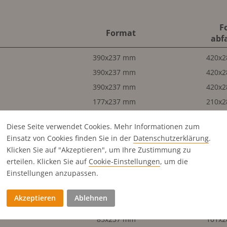
F
Format
abf
390x237 mm
420x
390x237 mm
420x
390x237 mm
420x
177x237 mm
210x
177x237 mm
210x
Diese Seite verwendet Cookies. Mehr Informationen zum
177x237 mm
210x
Einsatz von Cookies finden Sie in der
Datenschutz­erklärung
.
177x237 mm
210x
Klicken Sie auf "Akzeptieren", um Ihre Zustimmung zu
177x237 mm
210x
erteilen. Klicken Sie auf
Cookie-Einstellungen
, um die
Einstellungen anzupassen.
177x115 mm
210x
85x237 mm
101x
Akzeptieren
Ablehnen
177x115 mm
210x
85x237 mm
101x