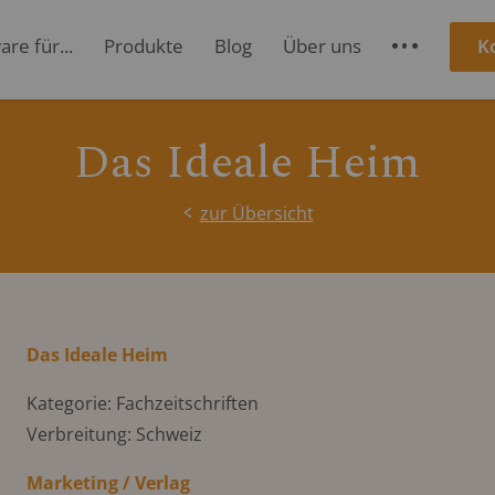
re für...
Produkte
Blog
Über uns
K
S
Das Ideale Heim
zur Übersicht
Das Ideale Heim
Kategorie: Fachzeitschriften
Verbreitung: Schweiz
Marketing / Verlag