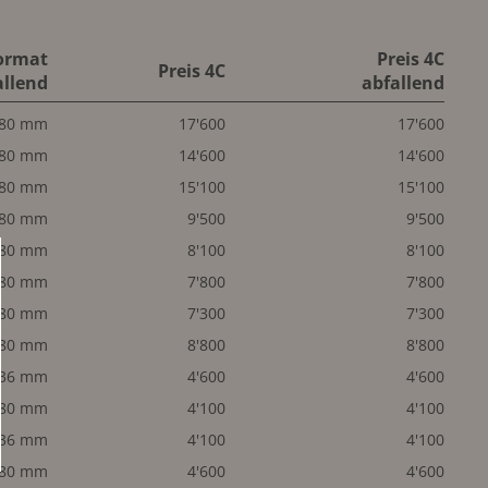
ormat
Preis 4C
Preis 4C
allend
abfallend
280 mm
17'600
17'600
280 mm
14'600
14'600
280 mm
15'100
15'100
280 mm
9'500
9'500
280 mm
8'100
8'100
280 mm
7'800
7'800
280 mm
7'300
7'300
280 mm
8'800
8'800
136 mm
4'600
4'600
280 mm
4'100
4'100
136 mm
4'100
4'100
280 mm
4'600
4'600