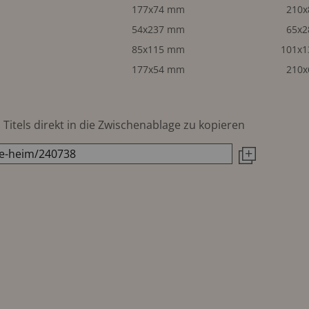
177x74 mm
210
54x237 mm
65x
85x115 mm
101x
177x54 mm
210
Titels direkt in die Zwischenablage zu kopieren