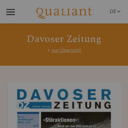
DE
Menü
EN
Davoser Zeitung
zur Übersicht