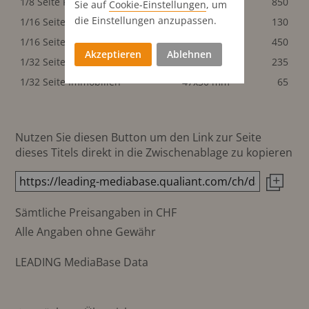
1/8 Seite Reklamen quer
97.5x64.5 mm
850
Sie auf
Cookie-Einstellungen
, um
die Einstellungen anzupassen.
1/16 Seite hoch
47x64.5 mm
130
1/16 Seite Reklame hoch
47x64.5 mm
450
Akzeptieren
Ablehnen
1/32 Seite Reklamen quer
47x30 mm
235
1/32 Seite Immobilien
47x30 mm
65
Nutzen Sie diesen Button um den Link zur Seite
dieses Titels direkt in die Zwischenablage zu kopieren
Sämtliche Preisangaben in CHF
Alle Angaben ohne Gewähr
LEADING MediaBase Data