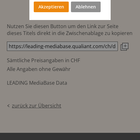
mm
Akzeptieren
Ablehnen
Nutzen Sie diesen Button um den Link zur Seite
dieses Titels direkt in die Zwischenablage zu kopieren
Sämtliche Preisangaben in CHF
Alle Angaben ohne Gewähr
LEADING MediaBase Data
zurück zur Übersicht