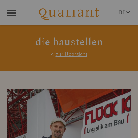
DE
Menü
EN
die baustellen
zur Übersicht