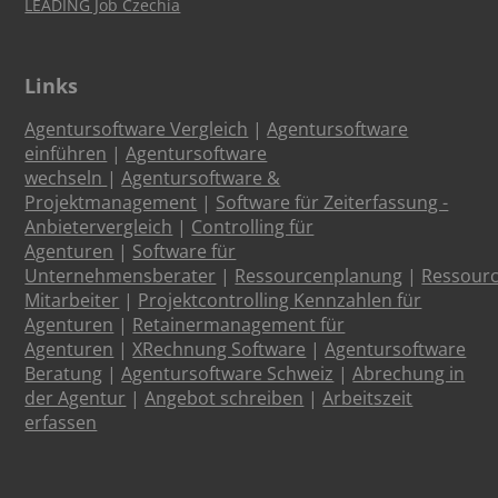
LEADING Job Czechia
Links
Agentursoftware Vergleich
|
Agentursoftware
einführen
|
Agentursoftware
wechseln
|
Agentursoftware &
Projektmanagement
|
Software für Zeiterfassung -
Anbietervergleich
|
Controlling für
Agenturen
|
Software für
Unternehmensberater
|
Ressourcenplanung
|
Ressour
Mitarbeiter
|
Projektcontrolling Kennzahlen für
Agenturen
|
Retainermanagement für
Agenturen
|
XRechnung Software
|
Agentursoftware
Beratung
|
Agentursoftware Schweiz
|
Abrechung in
der Agentur
|
Angebot schreiben
|
Arbeitszeit
erfassen