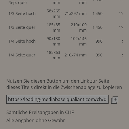
Rep. quer
mm
mm
58x265
1/3 Seite hoch
71x297 mm
1'450
1'45
mm
185x85
210x100
1/3 Seite quer
1'450
1'45
mm
mm
90x130
102x146
1/4 Seite hoch
990
99
mm
mm
185x63
1/4 Seite quer
210x74 mm
990
99
mm
Nutzen Sie diesen Button um den Link zur Seite
dieses Titels direkt in die Zwischenablage zu kopieren
Sämtliche Preisangaben in CHF
Alle Angaben ohne Gewähr