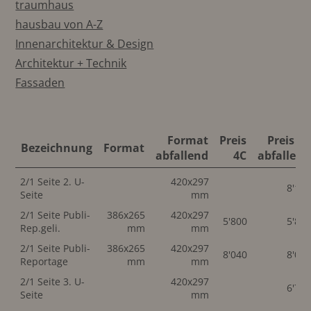
traumhaus
hausbau von A-Z
Innenarchitektur & Design
Architektur + Technik
Fassaden
Format
Preis
Preis 4C
Bezeichnung
Format
abfallend
4C
abfallend
2/1 Seite 2. U-
420x297
8'10
Seite
mm
2/1 Seite Publi-
386x265
420x297
5'800
5'80
Rep.geli.
mm
mm
2/1 Seite Publi-
386x265
420x297
8'040
8'04
Reportage
mm
mm
2/1 Seite 3. U-
420x297
6'70
Seite
mm