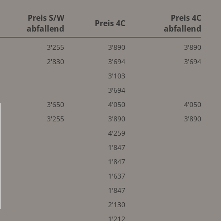
Preis S/W
Preis 4C
Preis 4C
abfallend
abfallend
3'255
3'890
3'890
2'830
3'694
3'694
3'103
3'694
3'650
4'050
4'050
3'255
3'890
3'890
4'259
1'847
1'847
1'637
1'847
2'130
1'212