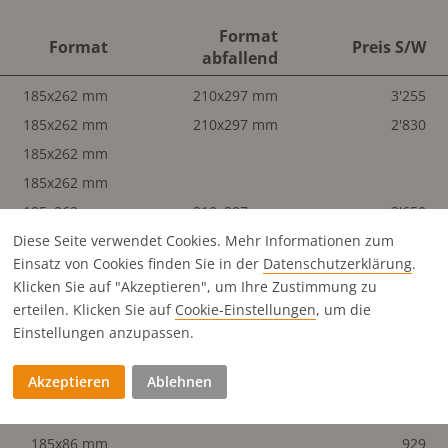
Format
Format
Preis S/W
abfallend
185x262 mm
210x297 mm
3'255
185x262 mm
210x297 mm
2'830
185x262 mm
185x262 mm
185x262 mm
210x297 mm
3'650
Diese Seite verwendet Cookies. Mehr Informationen zum
185x262 mm
210x297 mm
3'255
Einsatz von Cookies finden Sie in der
Datenschutz­erklärung
.
185x262 mm
Klicken Sie auf "Akzeptieren", um Ihre Zustimmung zu
185x130 mm
erteilen. Klicken Sie auf
Cookie-Einstellungen
, um die
185x130 mm
1'415
Einstellungen anzupassen.
185x130 mm
Akzeptieren
Ablehnen
90.5x262 mm
1'415
185x130 mm
185x86 mm
929