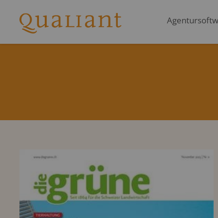
Agentursoftwa