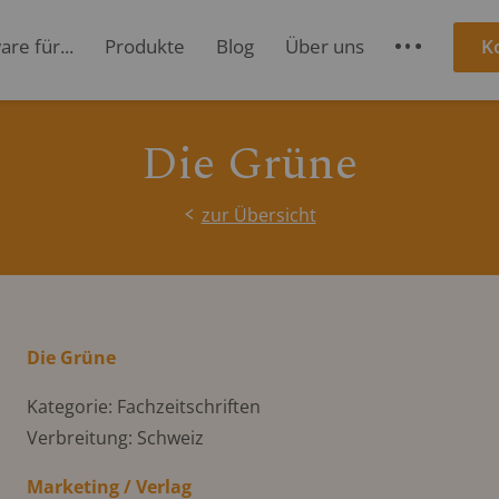
re für...
Produkte
Blog
Über uns
K
S
Die Grüne
zur Übersicht
Die Grüne
Kategorie: Fachzeitschriften
Verbreitung: Schweiz
Marketing / Verlag