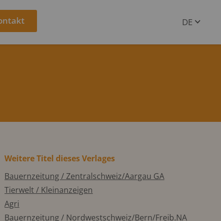
ontakt
DE
EN
Weitere Titel dieses Verlages
Bauernzeitung / Zentralschweiz/Aargau GA
Tierwelt / Kleinanzeigen
Agri
Bauernzeitung / Nordwestschweiz/Bern/Freib.NA