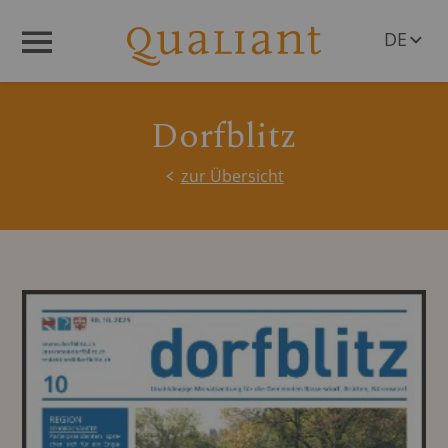
DE
Menü
EN
Dorfblitz
zur Übersicht