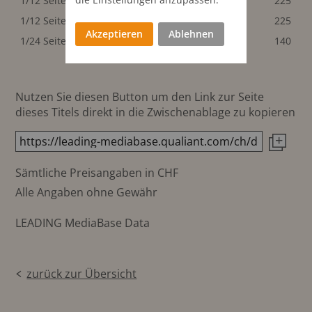
1/12 Seite hoch
48x94 mm
190
225
1/12 Seite quer
100x45 mm
190
225
Akzeptieren
Ablehnen
1/24 Seite
48x45 mm
120
140
Nutzen Sie diesen Button um den Link zur Seite
dieses Titels direkt in die Zwischenablage zu kopieren
Sämtliche Preisangaben in CHF
Alle Angaben ohne Gewähr
LEADING MediaBase Data
zurück zur Übersicht