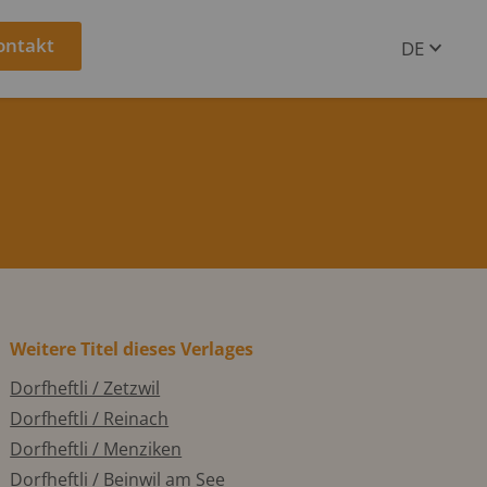
ontakt
DE
EN
Weitere Titel dieses Verlages
Dorfheftli / Zetzwil
Dorfheftli / Reinach
Dorfheftli / Menziken
Dorfheftli / Beinwil am See