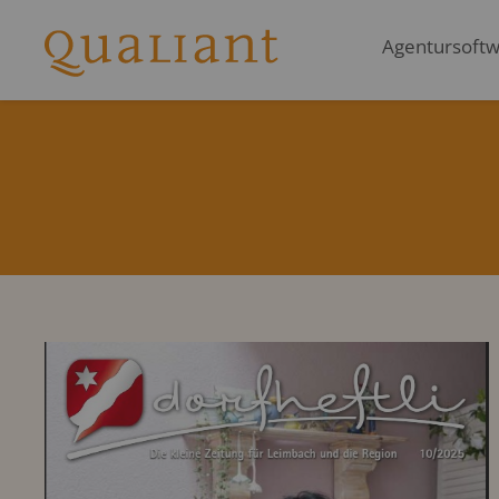
Agentursoftwa