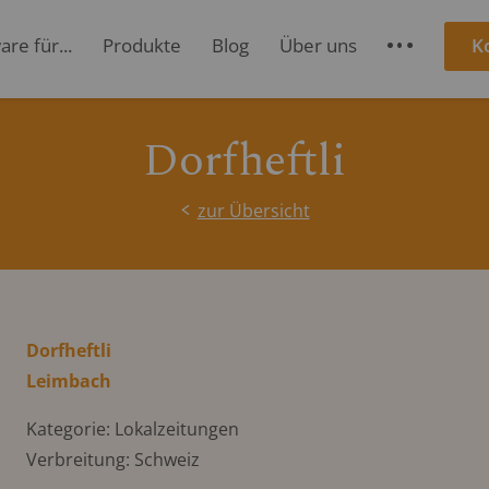
re für...
Produkte
Blog
Über uns
K
S
Dorfheftli
zur Übersicht
Dorfheftli
Leimbach
Kategorie: Lokalzeitungen
Verbreitung: Schweiz