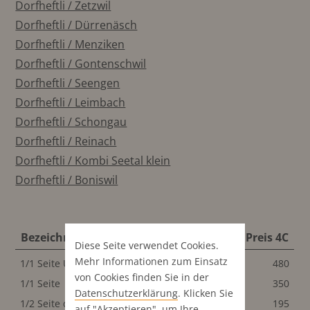
Dorfheftli / Zetzwil
Dorfheftli / Dürrenäsch
Dorfheftli / Menziken
Dorfheftli / Gontenschwil
Dorfheftli / Seengen
Dorfheftli / Leimbach
Dorfheftli / Schongau
Dorfheftli / Reinach
Dorfheftli / Kombi Seetal klein
Dorfheftli / Boniswil
Bezeichnung
Format
Preis 4C
Diese Seite verwendet Cookies.
Mehr Informationen zum Einsatz
1/1 Seite Umschlagseiten
134x198 mm
480
von Cookies finden Sie in der
1/1 Seite
134x198 mm
350
Datenschutz­erklärung
. Klicken Sie
1/2 Seite quer
134x98.5 mm
195
auf "Akzeptieren", um Ihre