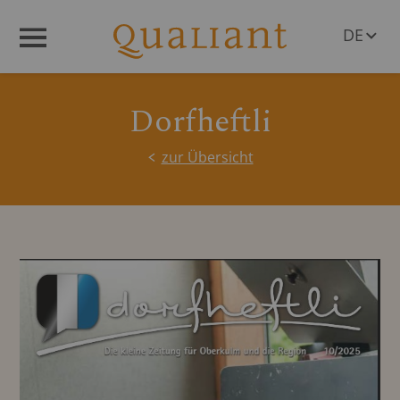
DE
Menü
EN
Dorfheftli
zur Übersicht