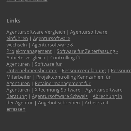
Links
Agentursoftware Vergleich
|
Agentursoftware
einführen
|
Agentursoftware
wechseln
|
Agentursoftware &
Projektmanagement
|
Software für Zeiterfassung -
Anbietervergleich
|
Controlling für
Agenturen
|
Software für
Unternehmensberater
|
Ressourcenplanung
|
Ressour
Mitarbeiter
|
Projektcontrolling Kennzahlen für
Agenturen
|
Retainermanagement für
Agenturen
|
XRechnung Software
|
Agentursoftware
Beratung
|
Agentursoftware Schweiz
|
Abrechung in
der Agentur
|
Angebot schreiben
|
Arbeitszeit
erfassen