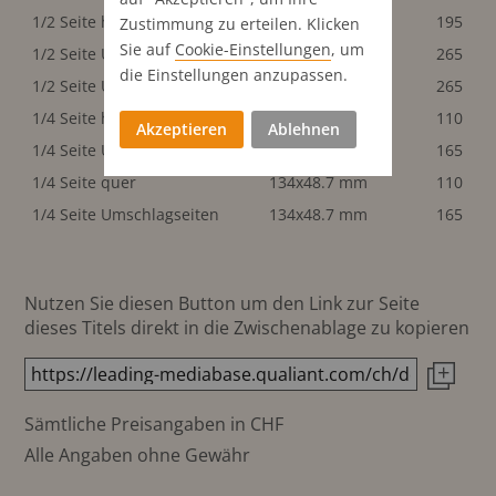
1/2 Seite hoch
66.5x198 mm
195
Zustimmung zu erteilen. Klicken
Sie auf
Cookie-Einstellungen
, um
1/2 Seite Umschlagseiten
66.5x198 mm
265
die Einstellungen anzupassen.
1/2 Seite Umschlagseiten
134x98.5 mm
265
1/4 Seite hoch
66.5x98.5 mm
110
Akzeptieren
Ablehnen
1/4 Seite Umschlagseiten
66.5x98.5 mm
165
1/4 Seite quer
134x48.7 mm
110
1/4 Seite Umschlagseiten
134x48.7 mm
165
Nutzen Sie diesen Button um den Link zur Seite
dieses Titels direkt in die Zwischenablage zu kopieren
Sämtliche Preisangaben in CHF
Alle Angaben ohne Gewähr