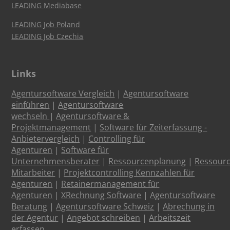
LEADING Mediabase
LEADING Job Poland
LEADING Job Czechia
Links
Agentursoftware Vergleich
|
Agentursoftware
einführen
|
Agentursoftware
wechseln
|
Agentursoftware &
Projektmanagement
|
Software für Zeiterfassung -
Anbietervergleich
|
Controlling für
Agenturen
|
Software für
Unternehmensberater
|
Ressourcenplanung
|
Ressour
Mitarbeiter
|
Projektcontrolling Kennzahlen für
Agenturen
|
Retainermanagement für
Agenturen
|
XRechnung Software
|
Agentursoftware
Beratung
|
Agentursoftware Schweiz
|
Abrechung in
der Agentur
|
Angebot schreiben
|
Arbeitszeit
erfassen