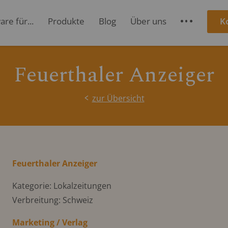
re für...
Produkte
Blog
Über uns
K
S
Feuerthaler Anzeiger
zur Übersicht
Feuerthaler Anzeiger
Kategorie: Lokalzeitungen
Verbreitung: Schweiz
Marketing / Verlag