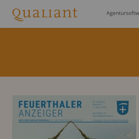
Agentursoftwa