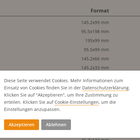
Format
145.2x99 mm
95.5x198 mm
195x99 mm
95.5x99 mm
145.2x66 mm
145.2x33 mm
45.7x99 mm
Diese Seite verwendet Cookies. Mehr Informationen zum
195x276.5 mm
Einsatz von Cookies finden Sie in der
Datenschutz­erklärung
.
Klicken Sie auf "Akzeptieren", um Ihre Zustimmung zu
95.5x276.5 mm
erteilen. Klicken Sie auf
Cookie-Einstellungen
, um die
195x132 mm
Einstellungen anzupassen.
195x66 mm
95.5x132 mm
Akzeptieren
Ablehnen
195x33 mm