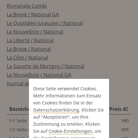
Romandie Combi
La Broye / National GA
Le Quotidien Jurassien / National
Le Nouvelliste / National
La Liberté / National
La Broye / National
La Côte / National
La Gazette de Martigny / National
Le Nouvelliste / National GA
Journal de Sierre / National
Diese Seite verwendet Cookies.
Mehr Informationen zum Einsatz
von Cookies finden Sie in der
Bezeichnung
Format
Preis S/W
Preis 4C
Datenschutz­erklärung
. Klicken Sie
auf "Akzeptieren", um Ihre
1/1 Seite
212x278 mm
990
990
Zustimmung zu erteilen. Klicken
1/2 Seite quer
212x135 mm
495
495
Sie auf
Cookie-Einstellungen
, um