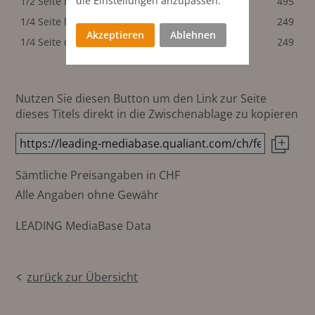
die Einstellungen anzupassen.
1/2 Seite hoch
104x278 mm
495
495
1/4 Seite hoch
104x135 mm
249
249
Akzeptieren
Ablehnen
1/4 Seite quer
212x65 mm
249
249
Nutzen Sie diesen Button um den Link zur Seite
dieses Titels direkt in die Zwischenablage zu kopieren
Sämtliche Preisangaben in CHF
Alle Angaben ohne Gewähr
LEADING MediaBase Data
zurück zur Übersicht