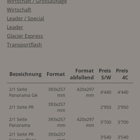
Wirtschaft / Grossauflage
Wirtschaft
Leader / Special
Leader
Glacier Express
Transportflash
Format
Preis
Preis
Bezeichnung
Format
abfallend
S/W
4C
ab
2/1 Seite
393x257
420x297
4'440
4'440
Panorama GA
mm
mm
393x257
2/1 Seite PR
2'950
2'950
mm
2/1 Seite
393x257
420x297
3'700
3'700
Panorama
mm
mm
2/1 Seite PR
393x257
3'540
3'540