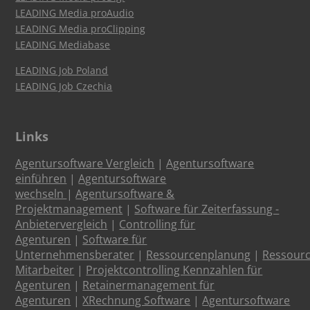
LEADING Media proAudio
LEADING Media proClipping
LEADING Mediabase
LEADING Job Poland
LEADING Job Czechia
Links
Agentursoftware Vergleich
|
Agentursoftware
einführen
|
Agentursoftware
wechseln
|
Agentursoftware &
Projektmanagement
|
Software für Zeiterfassung -
Anbietervergleich
|
Controlling für
Agenturen
|
Software für
Unternehmensberater
|
Ressourcenplanung
|
Ressour
Mitarbeiter
|
Projektcontrolling Kennzahlen für
Agenturen
|
Retainermanagement für
Agenturen
|
XRechnung Software
|
Agentursoftware