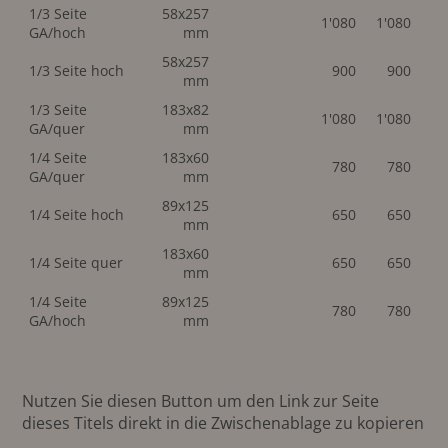
1/3 Seite
58x257
1'080
1'080
GA/hoch
mm
58x257
1/3 Seite hoch
900
900
mm
1/3 Seite
183x82
1'080
1'080
GA/quer
mm
1/4 Seite
183x60
780
780
GA/quer
mm
89x125
1/4 Seite hoch
650
650
mm
183x60
1/4 Seite quer
650
650
mm
1/4 Seite
89x125
780
780
GA/hoch
mm
Nutzen Sie diesen Button um den Link zur Seite
dieses Titels direkt in die Zwischenablage zu kopieren