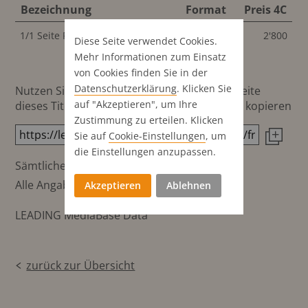
Bezeichnung
Format
Preis 4C
1/1 Seite Publi-Reportage
286x435 mm
2'800
Diese Seite verwendet Cookies.
Mehr Informationen zum Einsatz
von Cookies finden Sie in der
Datenschutz­erklärung
. Klicken Sie
Nutzen Sie diesen Button um den Link zur Seite
auf "Akzeptieren", um Ihre
dieses Titels direkt in die Zwischenablage zu kopieren
Zustimmung zu erteilen. Klicken
Sie auf
Cookie-Einstellungen
, um
die Einstellungen anzupassen.
Sämtliche Preisangaben in CHF
Alle Angaben ohne Gewähr
Akzeptieren
Ablehnen
LEADING MediaBase Data
zurück zur Übersicht