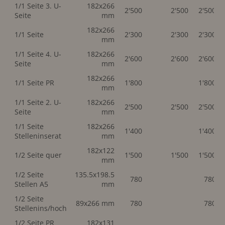
1/1 Seite 3. U-
182x266
2'500
2'500
2'500
Seite
mm
182x266
1/1 Seite
2'300
2'300
2'300
mm
1/1 Seite 4. U-
182x266
2'600
2'600
2'600
Seite
mm
182x266
1/1 Seite PR
1'800
1'800
mm
1/1 Seite 2. U-
182x266
2'500
2'500
2'500
Seite
mm
1/1 Seite
182x266
1'400
1'400
Stelleninserat
mm
182x122
1/2 Seite quer
1'500
1'500
1'500
mm
1/2 Seite
135.5x198.5
780
780
Stellen A5
mm
1/2 Seite
89x266 mm
780
780
Stellenins/hoch
1/2 Seite PR
182x131