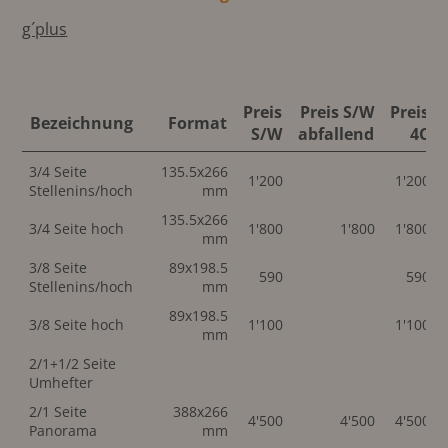
g´plus
Preis
Preis S/W
Preis
Bezeichnung
Format
S/W
abfallend
4C
3/4 Seite
135.5x266
1'200
1'200
Stellenins/hoch
mm
135.5x266
3/4 Seite hoch
1'800
1'800
1'800
mm
3/8 Seite
89x198.5
590
590
Stellenins/hoch
mm
89x198.5
3/8 Seite hoch
1'100
1'100
mm
2/1+1/2 Seite
Umhefter
2/1 Seite
388x266
4'500
4'500
4'500
Panorama
mm