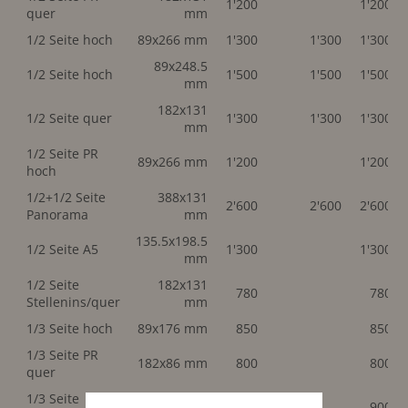
1'200
1'200
quer
mm
1/2 Seite hoch
89x266 mm
1'300
1'300
1'300
89x248.5
1/2 Seite hoch
1'500
1'500
1'500
mm
182x131
1/2 Seite quer
1'300
1'300
1'300
mm
1/2 Seite PR
89x266 mm
1'200
1'200
hoch
1/2+1/2 Seite
388x131
2'600
2'600
2'600
Panorama
mm
135.5x198.5
1/2 Seite A5
1'300
1'300
mm
1/2 Seite
182x131
780
780
Stellenins/quer
mm
1/3 Seite hoch
89x176 mm
850
850
1/3 Seite PR
182x86 mm
800
800
quer
1/3 Seite
58x248 mm
900
900