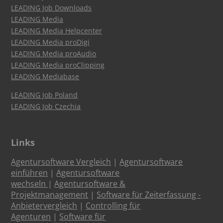
LEADING Job Downloads
LEADING Media
LEADING Media Helpcenter
LEADING Media proDigi
LEADING Media proAudio
LEADING Media proClipping
LEADING Mediabase
LEADING Job Poland
LEADING Job Czechia
Links
Agentursoftware Vergleich
|
Agentursoftware
einführen
|
Agentursoftware
wechseln
|
Agentursoftware &
Projektmanagement
|
Software für Zeiterfassung -
Anbietervergleich
|
Controlling für
Agenturen
|
Software für