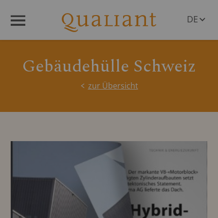
DE
Menü
EN
Gebäudehülle Schweiz
zur Übersicht