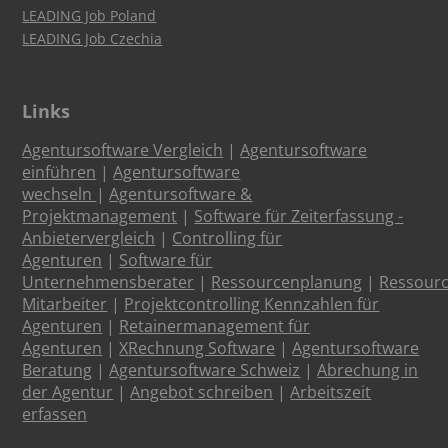
LEADING Job Poland
LEADING Job Czechia
Links
Agentursoftware Vergleich
|
Agentursoftware
einführen
|
Agentursoftware
wechseln
|
Agentursoftware &
Projektmanagement
|
Software für Zeiterfassung -
Anbietervergleich
|
Controlling für
Agenturen
|
Software für
Unternehmensberater
|
Ressourcenplanung
|
Ressour
Mitarbeiter
|
Projektcontrolling Kennzahlen für
Agenturen
|
Retainermanagement für
Agenturen
|
XRechnung Software
|
Agentursoftware
Beratung
|
Agentursoftware Schweiz
|
Abrechung in
der Agentur
|
Angebot schreiben
|
Arbeitszeit
erfassen