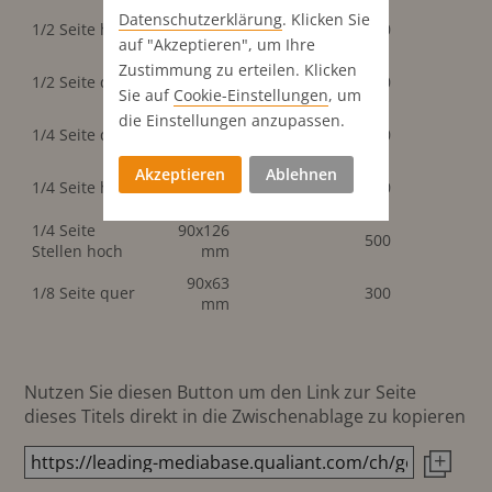
Datenschutz­erklärung
. Klicken Sie
90x266
1/2 Seite hoch
800
mm
auf "Akzeptieren", um Ihre
Zustimmung zu erteilen. Klicken
183x131
1/2 Seite quer
800
mm
Sie auf
Cookie-Einstellungen
, um
die Einstellungen anzupassen.
183x63
1/4 Seite quer
480
mm
Akzeptieren
Ablehnen
90x131
1/4 Seite hoch
480
mm
1/4 Seite
90x126
500
Stellen hoch
mm
90x63
1/8 Seite quer
300
mm
Nutzen Sie diesen Button um den Link zur Seite
dieses Titels direkt in die Zwischenablage zu kopieren