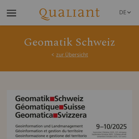
DE
Menü
EN
Geomatik Schweiz
zur Übersicht