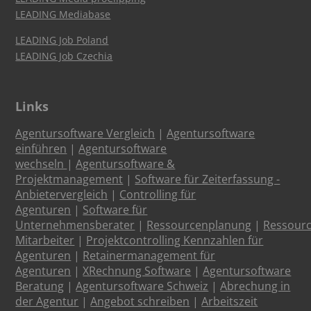
LEADING Mediabase
LEADING Job Poland
LEADING Job Czechia
Links
Agentursoftware Vergleich
|
Agentursoftware
einführen
|
Agentursoftware
wechseln
|
Agentursoftware &
Projektmanagement
|
Software für Zeiterfassung -
Anbietervergleich
|
Controlling für
Agenturen
|
Software für
Unternehmensberater
|
Ressourcenplanung
|
Ressour
Mitarbeiter
|
Projektcontrolling Kennzahlen für
Agenturen
|
Retainermanagement für
Agenturen
|
XRechnung Software
|
Agentursoftware
Beratung
|
Agentursoftware Schweiz
|
Abrechung in
der Agentur
|
Angebot schreiben
|
Arbeitszeit