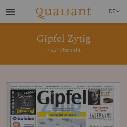
DE
Menü
EN
Gipfel Zytig
zur Übersicht