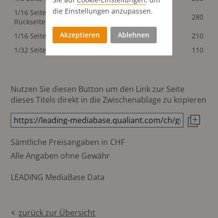
die Einstellungen anzupassen.
1/16 Seite
105x35 mm
280
280
Rückseite
Akzeptieren
Ablehnen
1/16 Seite
49x70 mm
210
210
1/32 Seite
49x40 mm
110
110
Nutzen Sie diesen Button um den Link zur Seite
dieses Titels direkt in die Zwischenablage zu kopieren
Sämtliche Preisangaben in CHF
Alle Angaben ohne Gewähr
LEADING MediaBase Data
zurück zur Übersicht