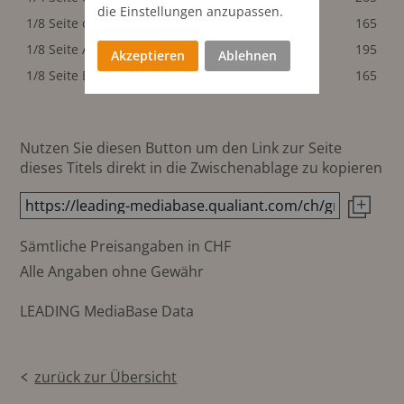
die Einstellungen anzupassen.
1/8 Seite quer
102x68 mm
165
1/8 Seite Agenda
102x68 mm
195
Akzeptieren
Ablehnen
1/8 Seite Balken
208x32 mm
165
Nutzen Sie diesen Button um den Link zur Seite
dieses Titels direkt in die Zwischenablage zu kopieren
Sämtliche Preisangaben in CHF
Alle Angaben ohne Gewähr
LEADING MediaBase Data
zurück zur Übersicht