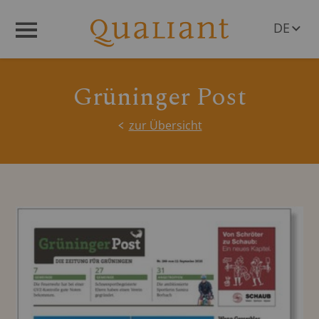
DE
Menü
EN
Grüninger Post
zur Übersicht