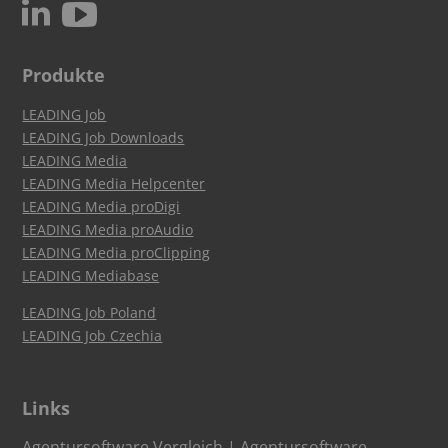
c
N
Produkte
LEADING Job
LEADING Job Downloads
LEADING Media
LEADING Media Helpcenter
LEADING Media proDigi
LEADING Media proAudio
LEADING Media proClipping
LEADING Mediabase
LEADING Job Poland
LEADING Job Czechia
Links
Agentursoftware Vergleich
|
Agentursoftware