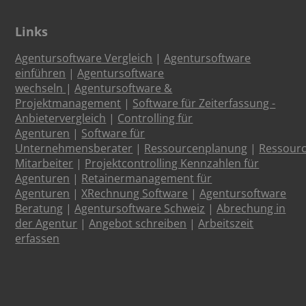
Links
Agentursoftware Vergleich
|
Agentursoftware
einführen
|
Agentursoftware
wechseln
|
Agentursoftware &
Projektmanagement
|
Software für Zeiterfassung -
Anbietervergleich
|
Controlling für
Agenturen
|
Software für
Unternehmensberater
|
Ressourcenplanung
|
Ressour
Mitarbeiter
|
Projektcontrolling Kennzahlen für
Agenturen
|
Retainermanagement für
Agenturen
|
XRechnung Software
|
Agentursoftware
Beratung
|
Agentursoftware Schweiz
|
Abrechung in
der Agentur
|
Angebot schreiben
|
Arbeitszeit
erfassen