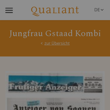
DE
Menü
EN
Jungfrau Gstaad Kombi
zur Übersicht