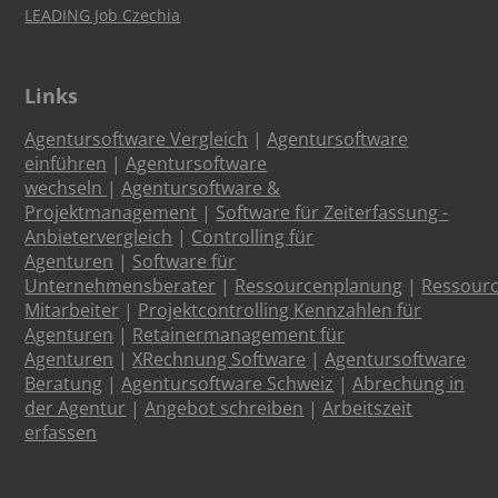
LEADING Job Czechia
Links
Agentursoftware Vergleich
|
Agentursoftware
einführen
|
Agentursoftware
wechseln
|
Agentursoftware &
Projektmanagement
|
Software für Zeiterfassung -
Anbietervergleich
|
Controlling für
Agenturen
|
Software für
Unternehmensberater
|
Ressourcenplanung
|
Ressour
Mitarbeiter
|
Projektcontrolling Kennzahlen für
Agenturen
|
Retainermanagement für
Agenturen
|
XRechnung Software
|
Agentursoftware
Beratung
|
Agentursoftware Schweiz
|
Abrechung in
der Agentur
|
Angebot schreiben
|
Arbeitszeit
erfassen