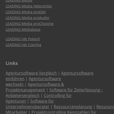
LEADING Media
LEADING Media Helpcenter
LEADING Media proDigi
LEADING Media proAudio
LEADING Media proClipping
LEADING Mediabase
LEADING Job Poland
LEADING Job Czechia
Links
Agentursoftware Vergleich
|
Agentursoftware
einführen
|
Agentursoftware
wechseln
|
Agentursoftware &
Projektmanagement
|
Software für Zeiterfassung -
Anbietervergleich
|
Controlling für
Agenturen
|
Software für
Unternehmensberater
|
Ressourcenplanung
|
Ressour
Mitarbeiter
|
Projektcontrolling Kennzahlen für