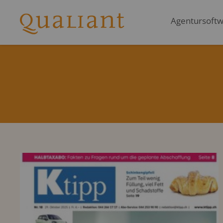
Agentursoftwa