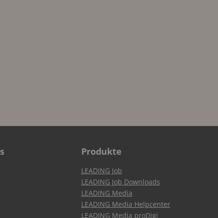
s
Produkte
LEADING Job
LEADING Job Downloads
LEADING Media
LEADING Media Helpcenter
LEADING Media proDigi