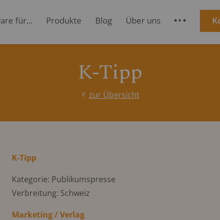
re für...
Produkte
Blog
Über uns
K
S
K-Tipp
zur Übersicht
K-Tipp
Kategorie: Publikumspresse
Verbreitung: Schweiz
Marketing / Verlag