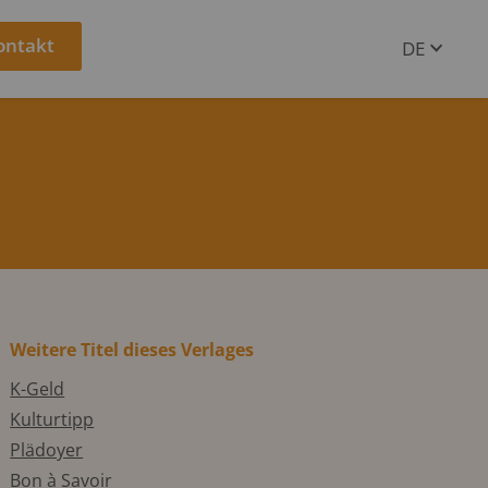
ontakt
DE
EN
Weitere Titel dieses Verlages
K-Geld
Kulturtipp
Plädoyer
Bon à Savoir