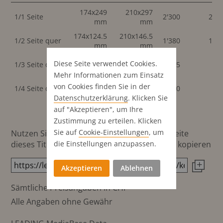
174x249
210x297
1/1 Seite
2'300
2'30
mm
mm
174x124.5
210x146.5
1/2 Seite quer
1'380
1'38
mm
mm
174x83
Diese Seite verwendet Cookies.
1/3 Seite quer
1'035
mm
Mehr Informationen zum Einsatz
174x62
von Cookies finden Sie in der
1/4 Seite quer
690
mm
Datenschutz­erklärung
. Klicken Sie
auf "Akzeptieren", um Ihre
Zustimmung zu erteilen. Klicken
Sie auf
Cookie-Einstellungen
, um
Nutzen Sie diesen Button um den Link zur Seite
dieses Titels direkt in die Zwischenablage zu kopieren
die Einstellungen anzupassen.
Akzeptieren
Ablehnen
Sämtliche Preisangaben in CHF
Alle Angaben ohne Gewähr