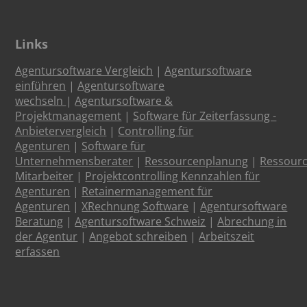
Links
Agentursoftware Vergleich
|
Agentursoftware
einführen
|
Agentursoftware
wechseln
|
Agentursoftware &
Projektmanagement
|
Software für Zeiterfassung -
Anbietervergleich
|
Controlling für
Agenturen
|
Software für
Unternehmensberater
|
Ressourcenplanung
|
Ressour
Mitarbeiter
|
Projektcontrolling Kennzahlen für
Agenturen
|
Retainermanagement für
Agenturen
|
XRechnung Software
|
Agentursoftware
Beratung
|
Agentursoftware Schweiz
|
Abrechung in
der Agentur
|
Angebot schreiben
|
Arbeitszeit
erfassen