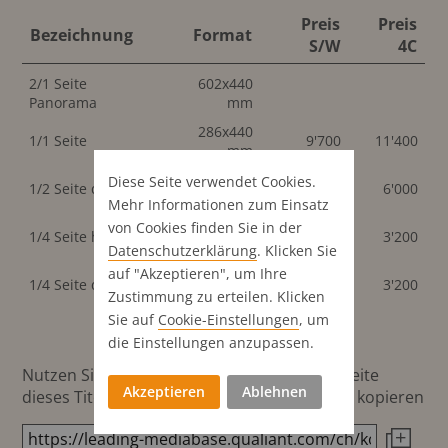
Preis
Preis
Bezeichnung
Format
S/W
4C
2/1 Seite
602x440
Panorama
mm
286x440
1/1 Seite
9'700
11'400
mm
286x218
Diese Seite verwendet Cookies.
1/2 Seite quer
5'100
6'000
mm
Mehr Informationen zum Einsatz
von Cookies finden Sie in der
141x218
1/4 Seite hoch
2'700
3'200
mm
Datenschutz­erklärung
. Klicken Sie
auf "Akzeptieren", um Ihre
286x108
1/4 Seite quer
2'700
3'200
mm
Zustimmung zu erteilen. Klicken
Sie auf
Cookie-Einstellungen
, um
die Einstellungen anzupassen.
Nutzen Sie diesen Button um den Link zur Seite
Akzeptieren
Ablehnen
dieses Titels direkt in die Zwischenablage zu kopieren