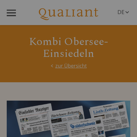
DE
Menü
EN
Kombi Obersee-
Einsiedeln
zur Übersicht