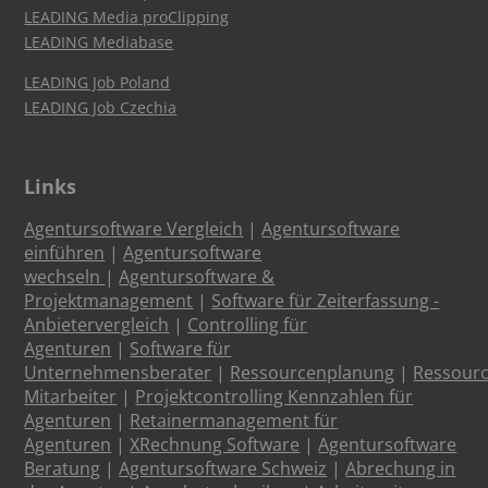
LEADING Media proClipping
LEADING Mediabase
LEADING Job Poland
LEADING Job Czechia
Links
Agentursoftware Vergleich
|
Agentursoftware
einführen
|
Agentursoftware
wechseln
|
Agentursoftware &
Projektmanagement
|
Software für Zeiterfassung -
Anbietervergleich
|
Controlling für
Agenturen
|
Software für
Unternehmensberater
|
Ressourcenplanung
|
Ressour
Mitarbeiter
|
Projektcontrolling Kennzahlen für
Agenturen
|
Retainermanagement für
Agenturen
|
XRechnung Software
|
Agentursoftware
Beratung
|
Agentursoftware Schweiz
|
Abrechung in