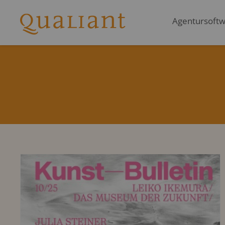
Agentursoftwa