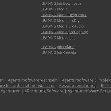
LEADING Job Downloads
LEADING Media
LEADING Media Helpcenter
LEADING Media proDigi
LEADING Media proAudio
LEADING Media proClipping
LEADING Mediabase
LEADING Job Poland
LEADING Job Czechia
en
|
Agentursoftware wechseln
|
Agentursoftware & Proje
are für Unternehmensberater
|
Ressourcenplanung
|
Resso
 Agenturen
|
XRechnung Software
|
Agentursoftware Bera