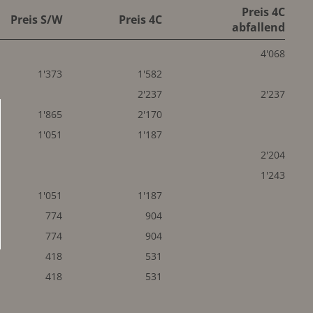
Preis 4C
Preis S/W
Preis 4C
abfallend
4'068
1'373
1'582
2'237
2'237
1'865
2'170
1'051
1'187
2'204
1'243
1'051
1'187
774
904
774
904
418
531
418
531