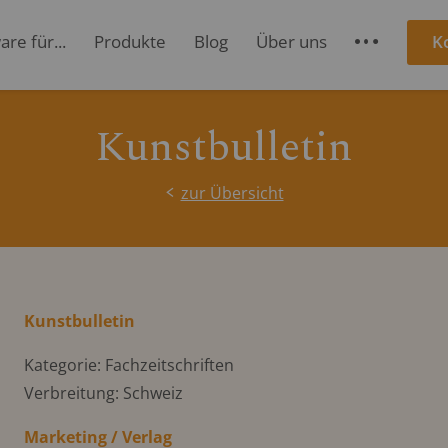
re für...
Produkte
Blog
Über uns
K
S
Kunstbulletin
zur Übersicht
Kunstbulletin
Kategorie: Fachzeitschriften
Verbreitung: Schweiz
Marketing / Verlag