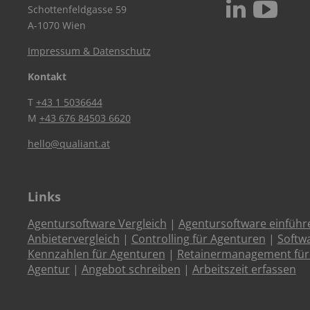
c
N
Schottenfeldgasse 59
A-1070 Wien
Impressum & Datenschutz
Kontakt
T
+43 1 5036644
M
+43 676 84503 6620
hello@qualiant.at
Links
Agentursoftware Vergleich
|
Agentursoftware einführ
Anbietervergleich
|
Controlling für Agenturen
|
Softw
Kennzahlen für Agenturen
|
Retainermanagement für
Agentur
|
Angebot schreiben
|
Arbeitszeit erfassen