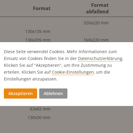
Format
Format
abfallend
320x220 mm
130x135 mm
130x205 mm
160x220 mm
130x205 mm
Diese Seite verwendet Cookies. Mehr Informationen zum
130x100 mm
Einsatz von Cookies finden Sie in der
Datenschutz­erklärung
.
Klicken Sie auf "Akzeptieren", um Ihre Zustimmung zu
320x108 mm
erteilen. Klicken Sie auf
Cookie-Einstellungen
, um die
160x108 mm
Einstellungen anzupassen.
63x205 mm
130x65 mm
Akzeptieren
Ablehnen
63x135 mm
63x65 mm
130x30 mm