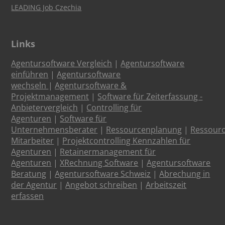
LEADING Job Czechia
Links
Agentursoftware Vergleich
|
Agentursoftware
einführen
|
Agentursoftware
wechseln
|
Agentursoftware &
Projektmanagement
|
Software für Zeiterfassung -
Anbietervergleich
|
Controlling für
Agenturen
|
Software für
Unternehmensberater
|
Ressourcenplanung
|
Ressour
Mitarbeiter
|
Projektcontrolling Kennzahlen für
Agenturen
|
Retainermanagement für
Agenturen
|
XRechnung Software
|
Agentursoftware
Beratung
|
Agentursoftware Schweiz
|
Abrechung in
der Agentur
|
Angebot schreiben
|
Arbeitszeit
erfassen