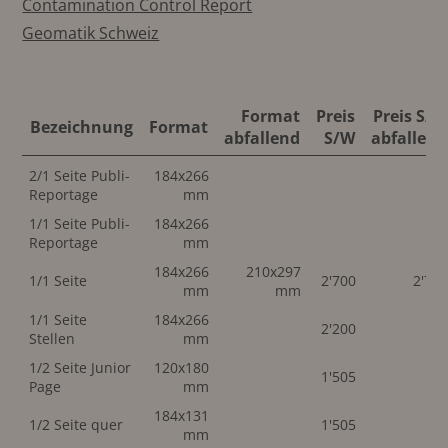
Contamination Control Report
Geomatik Schweiz
Format
Preis
Preis S/W
Bezeichnung
Format
abfallend
S/W
abfallend
2/1 Seite Publi-
184x266
Reportage
mm
1/1 Seite Publi-
184x266
Reportage
mm
184x266
210x297
1/1 Seite
2'700
2'70
mm
mm
1/1 Seite
184x266
2'200
Stellen
mm
1/2 Seite Junior
120x180
1'505
Page
mm
184x131
1/2 Seite quer
1'505
mm