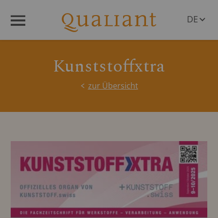
DE
Menü
EN
Kunststoffxtra
zur Übersicht