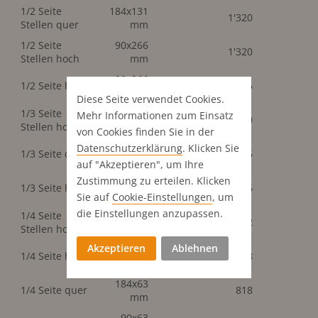
1/2 Seite
184x131
1'320
Stellen quer
mm
1/2 Seite
90x266
1'320
Stellen hoch
mm
90x266
1/2 Seite hoch
1'505
mm
Diese Seite verwendet Cookies.
1/3 Seite
90x195
Mehr Informationen zum Einsatz
880
Stellen hoch
mm
von Cookies finden Sie in der
184x85
Datenschutz­erklärung
. Klicken Sie
1/3 Seite quer
1'096
mm
auf "Akzeptieren", um Ihre
Zustimmung zu erteilen. Klicken
58x266
1/3 Seite hoch
1'096
mm
Sie auf
Cookie-Einstellungen
, um
die Einstellungen anzupassen.
1/4 Seite
90x131
792
Stellen hoch
mm
Akzeptieren
Ablehnen
90x131
1/4 Seite hoch
818
mm
184x63
1/4 Seite quer
818
mm
90x63