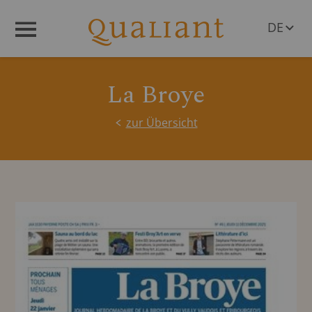
DE
Menü
EN
La Broye
zur Übersicht