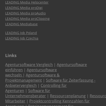
LEADING Media Helpcenter
LEADING Media proDigi
LEADING Media proAudio
LEADING Media proClipping
LEADING Mediabase
LEADING Job Poland
LEADING Job Czechia
Links
Agentursoftware Vergleich
|
Agentursoftware
einführen
|
Agentursoftware
wechseln
|
Agentursoftware &
Projektmanagement
|
Software für Zeiterfassung -
Anbietervergleich
|
Controlling für
Agenturen
|
Software für
Unternehmensberater
|
Ressourcenplanung
|
Ressour
Mitarbeiter
|
Projektcontrolling Kennzahlen für