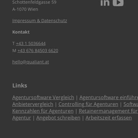
c
N
Schottenfeldgasse 59
A-1070 Wien
Impressum & Datenschutz
Kontakt
T
+43 1 5036644
M
+43 676 84503 6620
hello@qualiant.at
Links
Agentursoftware Vergleich
|
Agentursoftware einführ
Anbietervergleich
|
Controlling für Agenturen
|
Softw
Kennzahlen für Agenturen
|
Retainermanagement für
Agentur
|
Angebot schreiben
|
Arbeitszeit erfassen