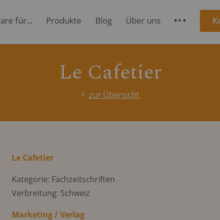
re für...
Produkte
Blog
Über uns
K
S
Le Cafetier
zur Übersicht
Le Cafetier
Kategorie: Fachzeitschriften
Verbreitung: Schweiz
Marketing / Verlag