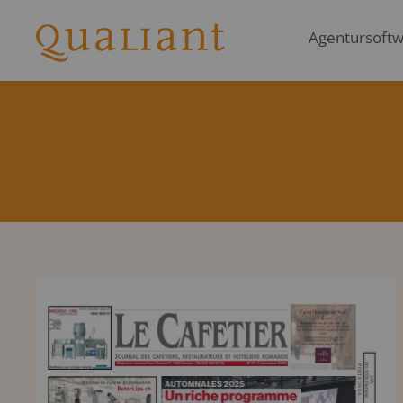
Agentursoftwa