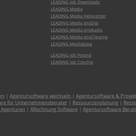
LEADING Job Downloads
LEADING Media
LEADING Media Helpcenter
LEADING Media proDigi
LEADING Media proAudio
LEADING Media proClipping
LEADING Mediabase
LEADING Job Poland
LEADING Job Czechia
en
|
Agentursoftware wechseln
|
Agentursoftware & Proje
are für Unternehmensberater
|
Ressourcenplanung
|
Resso
 Agenturen
|
XRechnung Software
|
Agentursoftware Bera