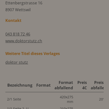
Ettenbergstrasse 16
8907 Wettswil
Kontakt
043 818 72 46
www.doktorstutz.ch
Weitere Titel dieses Verlages
doktor stutz
Format
Preis
Preis 4
Bezeichnung
Format
abfallend
4C
abfallen
420x275
2/1 Seite
20'00
mm
1/1 Seite 2. U-
210x275