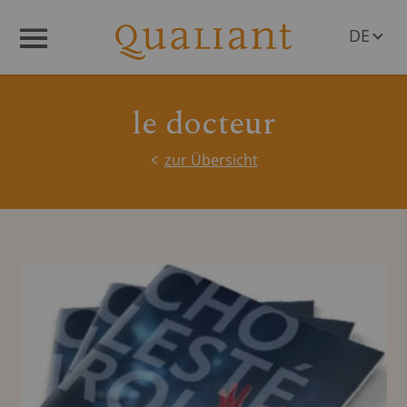
DE
Menü
EN
le docteur
zur Übersicht