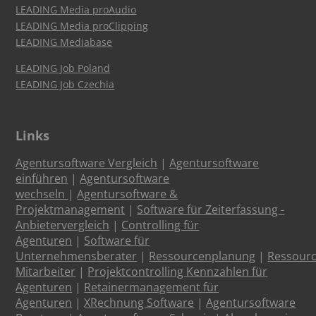
LEADING Media proAudio
LEADING Media proClipping
LEADING Mediabase
LEADING Job Poland
LEADING Job Czechia
Links
Agentursoftware Vergleich
|
Agentursoftware
einführen
|
Agentursoftware
wechseln
|
Agentursoftware &
Projektmanagement
|
Software für Zeiterfassung -
Anbietervergleich
|
Controlling für
Agenturen
|
Software für
Unternehmensberater
|
Ressourcenplanung
|
Ressour
Mitarbeiter
|
Projektcontrolling Kennzahlen für
Agenturen
|
Retainermanagement für
Agenturen
|
XRechnung Software
|
Agentursoftware