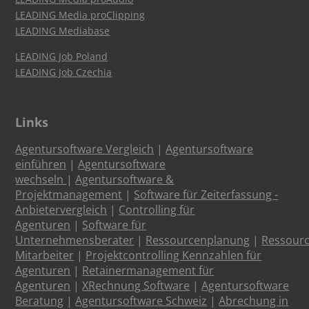
LEADING Media proClipping
LEADING Mediabase
LEADING Job Poland
LEADING Job Czechia
Links
Agentursoftware Vergleich
|
Agentursoftware
einführen
|
Agentursoftware
wechseln
|
Agentursoftware &
Projektmanagement
|
Software für Zeiterfassung -
Anbietervergleich
|
Controlling für
Agenturen
|
Software für
Unternehmensberater
|
Ressourcenplanung
|
Ressour
Mitarbeiter
|
Projektcontrolling Kennzahlen für
Agenturen
|
Retainermanagement für
Agenturen
|
XRechnung Software
|
Agentursoftware
Beratung
|
Agentursoftware Schweiz
|
Abrechung in