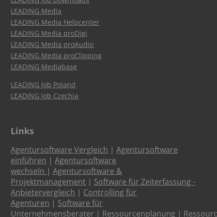
LEADING Media
LEADING Media Helpcenter
LEADING Media proDigi
LEADING Media proAudio
LEADING Media proClipping
LEADING Mediabase
LEADING Job Poland
LEADING Job Czechia
Links
Agentursoftware Vergleich
|
Agentursoftware
einführen
|
Agentursoftware
wechseln
|
Agentursoftware &
Projektmanagement
|
Software für Zeiterfassung -
Anbietervergleich
|
Controlling für
Agenturen
|
Software für
Unternehmensberater
|
Ressourcenplanung
|
Ressour