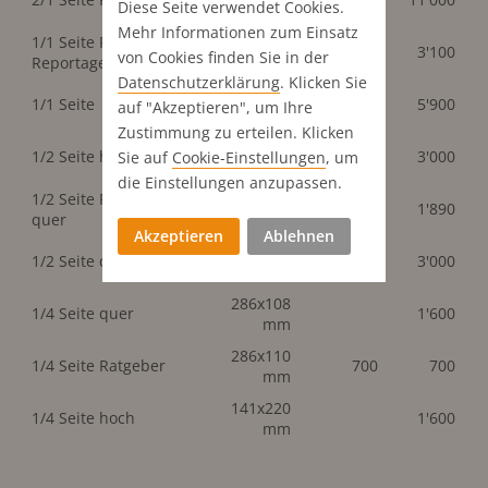
Diese Seite verwendet Cookies.
mm
Mehr Informationen zum Einsatz
1/1 Seite Publi-
286x440
3'100
3'100
von Cookies finden Sie in der
Reportage
mm
Datenschutz­erklärung
. Klicken Sie
286x440
1/1 Seite
5'900
auf "Akzeptieren", um Ihre
mm
Zustimmung zu erteilen. Klicken
141x440
1/2 Seite hoch
3'000
Sie auf
Cookie-Einstellungen
, um
mm
die Einstellungen anzupassen.
1/2 Seite Publi-Rep.
286x218
1'890
1'890
quer
mm
Akzeptieren
Ablehnen
286x218
1/2 Seite quer
3'000
mm
286x108
1/4 Seite quer
1'600
mm
286x110
1/4 Seite Ratgeber
700
700
mm
141x220
1/4 Seite hoch
1'600
mm