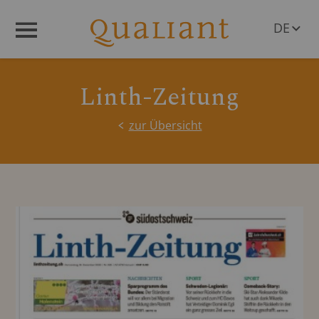
DE
Menü
EN
Linth-Zeitung
zur Übersicht