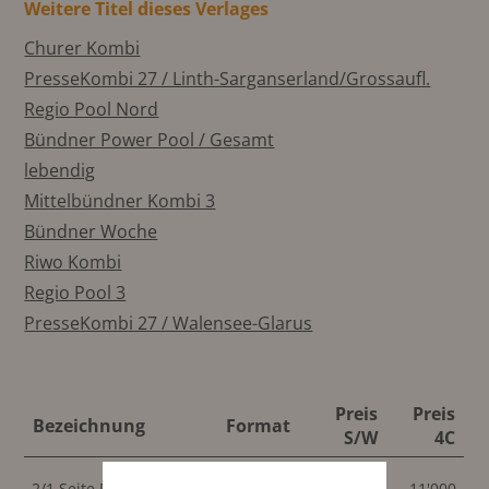
Weitere Titel dieses Verlages
Churer Kombi
PresseKombi 27 / Linth-Sarganserland/Grossaufl.
Regio Pool Nord
Bündner Power Pool / Gesamt
lebendig
Mittelbündner Kombi 3
Bündner Woche
Riwo Kombi
Regio Pool 3
PresseKombi 27 / Walensee-Glarus
Preis
Preis
Bezeichnung
Format
S/W
4C
602x440
2/1 Seite Panorama
11'000